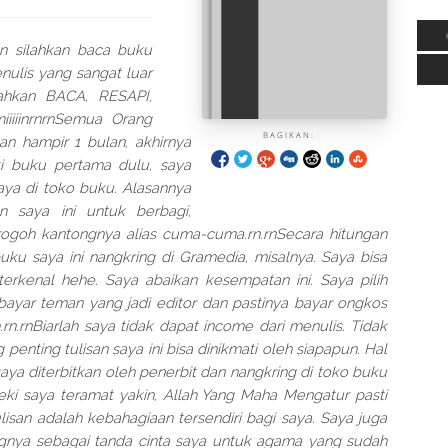
an silahkan baca buku
enulis yang sangat luar
lahkan BACA, RESAPI,
iiiiinrnrnSemua Orang
BAGIKAN:
n hampir 1 bulan, akhirnya
ti buku pertama dulu, saya
ya di toko buku. Alasannya
n saya ini untuk berbagi,
ogoh kantongnya alias cuma-cuma.rn.rnSecara hitungan
uku saya ini nangkring di Gramedia, misalnya. Saya bisa
erkenal hehe. Saya abaikan kesempatan ini. Saya pilih
 bayar teman yang jadi editor dan pastinya bayar ongkos
n.rnBiarlah saya tidak dapat income dari menulis. Tidak
 penting tulisan saya ini bisa dinikmati oleh siapapun. Hal
aya diterbitkan oleh penerbit dan nangkring di toko buku
jeki saya teramat yakin, Allah Yang Maha Mengatur pasti
lisan adalah kebahagiaan tersendiri bagi saya. Saya juga
ngnya sebagai tanda cinta saya untuk agama yang sudah