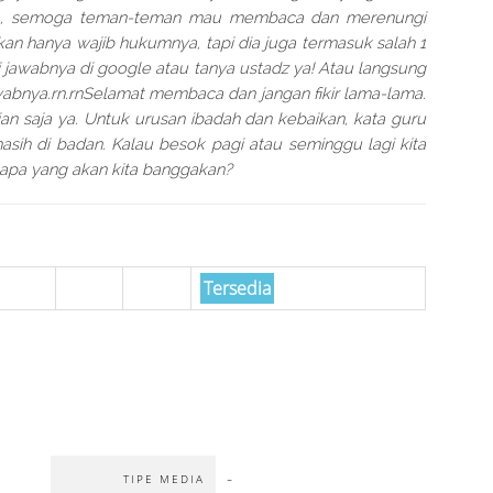
juga, semoga teman-teman mau membaca dan merenungi
 bukan hanya wajib hukumnya, tapi dia juga termasuk salah 1
i jawabnya di google atau tanya ustadz ya! Atau langsung
wabnya.rn.rnSelamat membaca dan jangan fikir lama-lama.
an saja ya. Untuk urusan ibadah dan kebaikan, kata guru
ih di badan. Kalau besok pagi atau seminggu lagi kita
 apa yang akan kita banggakan?
Tersedia
-
TIPE MEDIA