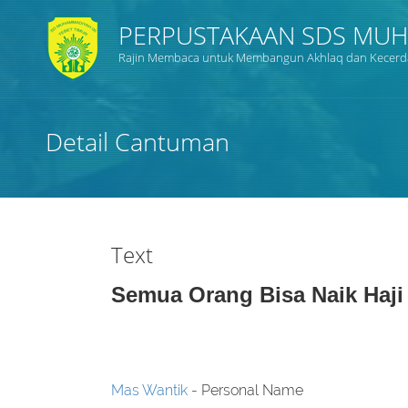
PERPUSTAKAAN SDS MUHA
Rajin Membaca untuk Membangun Akhlaq dan Kecerda
Judul
Detail Cantuman
Subyek
Tipe Koleksi
Text
GMD
Semua Orang Bisa Naik Haji
Pencarian
Mas Wantik
- Personal Name