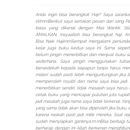
Anda ingin bisa berangkat Haji? Saya sarank
ini!rnrnBerikut saya sertakan pesan dari sang P
biasa yang dikenal dengan Mas Wantik. Si
AMALKAN, Insyaalloh bisa berangkat haji, Am
Bisa Naik HajirnrnSempat mengalami penundaa
kelar juga buku kedua saya ini. Sama seper
belum pingin menerbitkan dan menjual buku sa
sederhana. Saya pingin menggunakan tulisa
bersedekah kepada siapapun tanpa harus mer
materi sudah pasti lebih menguntungkan jika b
memperoleh royalti dan nama saya bisa jadi t
menerbitkan sendiri, tidak masalah saya harus
cetak buku yang mencapai puluhan juta rupiah.r
jadi masalah juga nama saya tidak terkenal. Yang
yang sama tidak akan bisa diperoleh jika buku s
karena naskah pasti jadi milik mereka. Soal re
sudah menyiapkan gantinya.rn.rnBisa berbagi tu
berharap dengan ini Allah berkenan menghitu