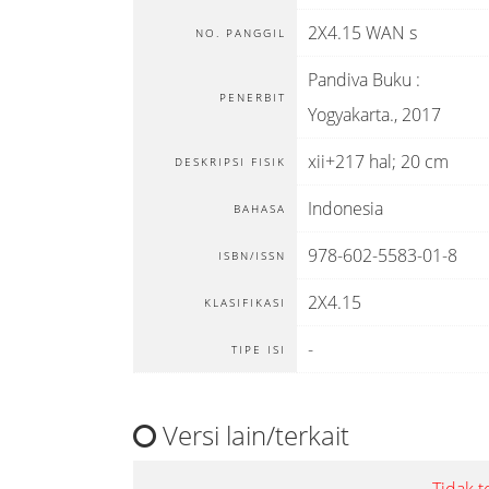
2X4.15 WAN s
NO. PANGGIL
Pandiva Buku
:
PENERBIT
Yogyakarta
.,
2017
xii+217 hal; 20 cm
DESKRIPSI FISIK
Indonesia
BAHASA
978-602-5583-01-8
ISBN/ISSN
2X4.15
KLASIFIKASI
-
TIPE ISI
Versi lain/terkait