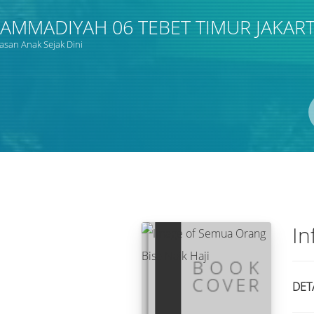
MMADIYAH 06 TEBET TIMUR JAKAR
san Anak Sejak Dini
Pengarang
ISBN/ISSN
Lokasi
In
DET